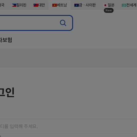
태국
필리핀
대만
베트남
괌ㆍ사이판
일본
전세계
New
자보험
그인