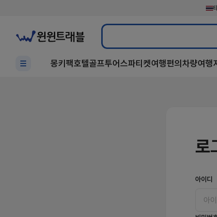
검색
몽키팩
호텔
골프
투어
스파
티켓
여행편의
차량
여행
로
아이디