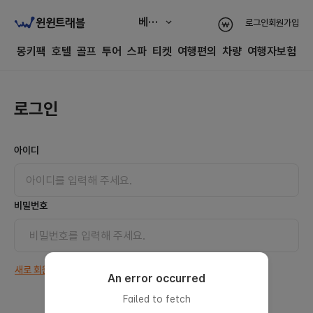
베트남
로그인
회원가입
몽키팩
호텔
골프
투어
스파
티켓
여행편의
차량
여행자보험
로그인
아이디
비밀번호
새로 회원가입을 하고 싶어요.
An error occurred
Failed to fetch